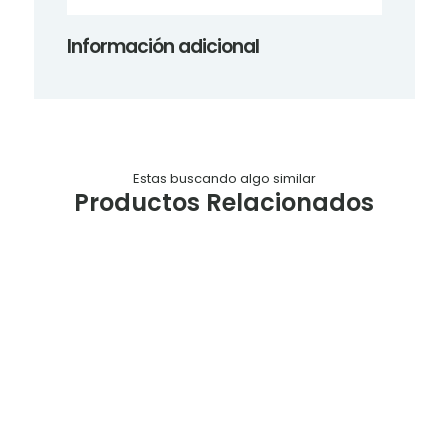
Información adicional
Estas buscando algo similar
Productos Relacionados
Tabla
Tabla
Tabla
Tabla
soporte
soporte
soporte
soporte
Numero
Numero
Numero
Numero
C6
C5
C4
C3
$
1.210,00
$
1.900,00
$
2.400,00
$
2.400,00