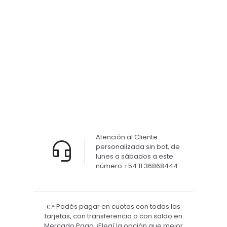
Tabla
soporte
Numero
C2
$
2.090,00
Atención al Cliente
personalizada sin bot, de
lunes a sábados a este
número +54 11 36868444
👉 Podés pagar en cuotas con todas las
tarjetas, con transferencia o con saldo en
Mercado Pago. ¡Elegí la opción que mejor