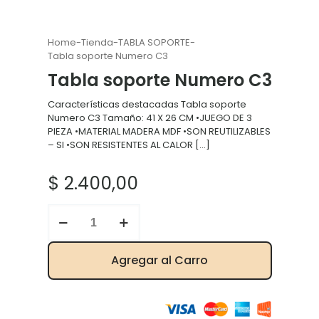
Home
-
Tienda
-
TABLA SOPORTE
-
Tabla soporte Numero C3
Tabla soporte Numero C3
Características destacadas Tabla soporte
Numero C3 Tamaño: 41 X 26 CM •JUEGO DE 3
PIEZA •MATERIAL MADERA MDF •SON REUTILIZABLES
– SI •SON RESISTENTES AL CALOR
[…]
$
2.400,00
Tabla
soporte
Numero
C3
Agregar al Carro
cantidad