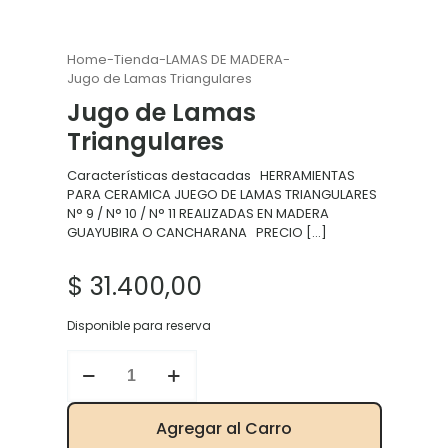
Home
-
Tienda
-
LAMAS DE MADERA
-
Jugo de Lamas Triangulares
Jugo de Lamas
Triangulares
Características destacadas HERRAMIENTAS
PARA CERAMICA JUEGO DE LAMAS TRIANGULARES
N° 9 / N° 10 / N° 11 REALIZADAS EN MADERA
GUAYUBIRA O CANCHARANA PRECIO
[…]
$
31.400,00
Disponible para reserva
Jugo
de
Lamas
Triangulares
Agregar al Carro
cantidad