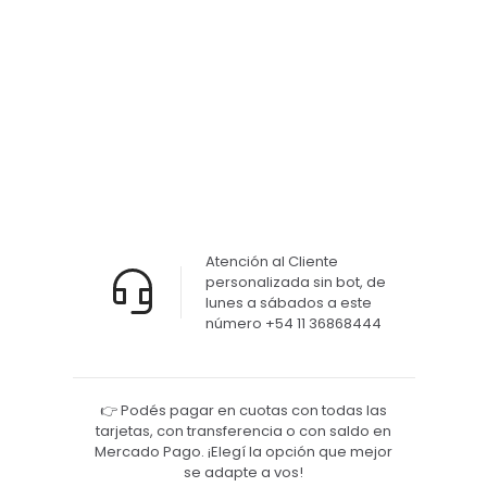
Tabla
soporte
Numero
C2
$
2.090,00
Atención al Cliente
personalizada sin bot, de
lunes a sábados a este
número +54 11 36868444
👉 Podés pagar en cuotas con todas las
tarjetas, con transferencia o con saldo en
Mercado Pago. ¡Elegí la opción que mejor
se adapte a vos!