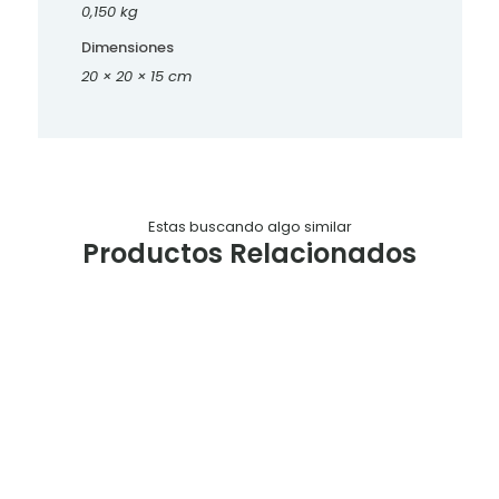
0,150 kg
Dimensiones
20 × 20 × 15 cm
Estas buscando algo similar
Productos Relacionados
Tabla
Tabla
Tabla
Tabla
soporte
soporte
soporte
soporte
Numero
Numero
Numero
Numero
C6
C5
C4
C3
$
1.210,00
$
1.900,00
$
2.400,00
$
2.400,00