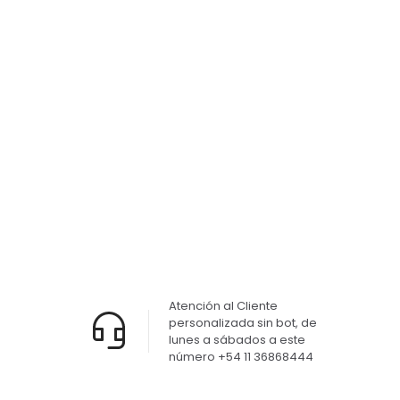
Tabla
Tabla
Tabla
Tabla
soporte
soporte
soporte
soporte
Numero
Numero
Numero
Numero
C6
C5
C4
C3
$
1.210,00
$
1.900,00
$
2.400,00
$
2.400,00
Tabla
soporte
Numero
C2
$
2.090,00
Atención al Cliente
personalizada sin bot, de
lunes a sábados a este
número +54 11 36868444