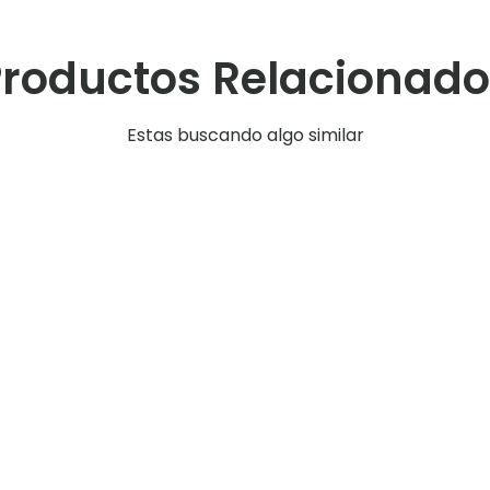
Productos Relacionado
Estas buscando algo similar
a soporte
Tabla soporte
ro C5
Numero C4
,00
$
2.400,00