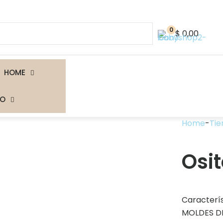
0
$ 0,00
HOME
TO
Home
-
Tie
Osi
Caracterí
MOLDES DE