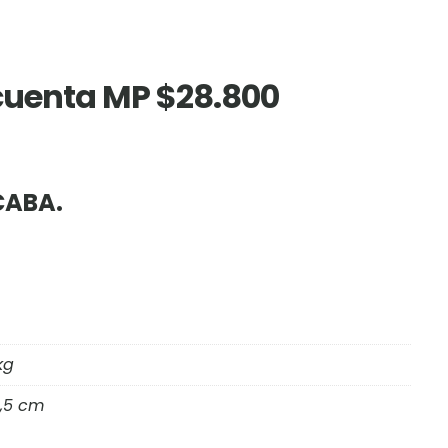
 cuenta MP $28.800
CABA.
kg
1,5 cm