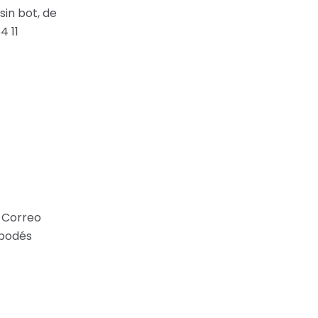
sin bot, de
4 11
r Correo
 podés