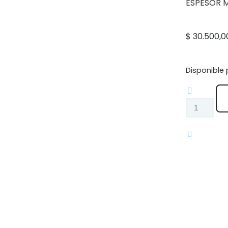
ESPESOR M
$
30.500,0
Disponible 
Osito
cantidad