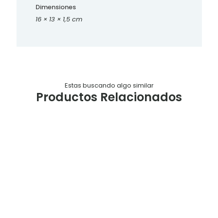
Dimensiones
16 × 13 × 1,5 cm
Estas buscando algo similar
Productos Relacionados
Tabla
Tabla
Tabla
Tabla
soporte
soporte
soporte
soporte
Numero
Numero
Numero
Numero
C6
C5
C4
C3
$
1.210,00
$
1.900,00
$
2.400,00
$
2.400,00
Tabla
soporte