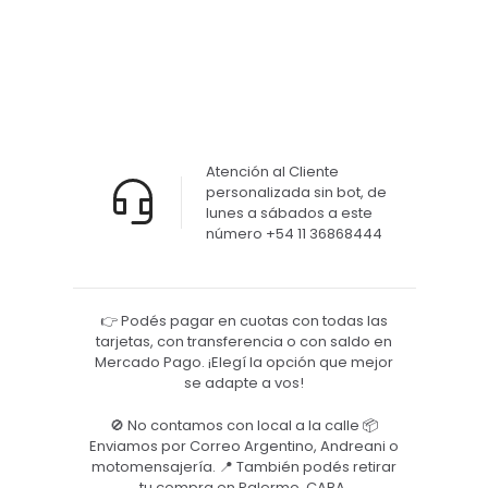
Numero
C2
$
2.090,00
Atención al Cliente
personalizada sin bot, de
lunes a sábados a este
número +54 11 36868444
👉 Podés pagar en cuotas con todas las
tarjetas, con transferencia o con saldo en
Mercado Pago. ¡Elegí la opción que mejor
se adapte a vos!
🚫 No contamos con local a la calle 📦
Enviamos por Correo Argentino, Andreani o
motomensajería. 📍 También podés retirar
tu compra en Palermo, CABA.